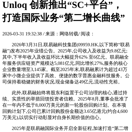
Unloq 创新推出“SC+平台”，
打造国际业务“第二增长曲线”
2026-03-31 19:32:38
/
来源：网络转载
/
阅读：
2026年3月31日,联易融科技集团(09959.HK,以下简称“联易
融”)发布2025年业绩公告。2025年,公司收入及收益为9.8亿元;
其中,下半年收入及收益环比大幅提升62% 至6亿元。联易融全
年服务供应链资产规模达5,081亿元,同比增长27%,服务的核心
企业数量增至3,145家。截至2025年末,联易融累计为超过43万
家中小微企业提供了高效、便捷的数字普惠金融科技服务。公
司保持着稳健的财务状况,现金储备达49亿元,流动性充裕。
此外,联易融始终将股东利益置于公司治理的核心,通过持
续、实质性的举措回馈投资者信赖。2025年8月,董事会批准了
在一年内不低于8,000万美元的新一轮股份回购计划。在本项
回购计划下,公司已累计回购股份金额达3.65亿港元(约合4,600
万美元),以切实行动彰显对自身长期价值的信心。
2025年是联易融国际业务开启全新征程,加速打造“第二增