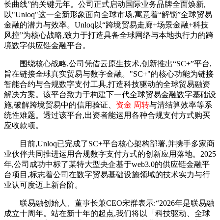
长曲线”的关键元年。公司正式启动国际业务品牌全面焕新,
以"Unloq"这一全新形象面向全球市场,寓意着“解锁”全球贸易
金融的潜力与效率。Unloq以“跨境贸易走廊+场景金融+科技
风控”为核心战略,致力于打造具备全球网络与本地执行力的跨
境数字供应链金融平台。
围绕核心战略,公司凭借云原生技术,创新推出“SC+”平台,
旨在链接全球真实贸易与数字金融。"SC+"的核心功能为链接
智能合约与合规数字支付工具,打造科技驱动的全球贸易融资
解决方案。该平台致力于构建下一代全球贸易金融数字基础设
施,破解跨境贸易中的信用验证、
资金 周转
与清结算效率等系
统性难题。透过该平台,出资者能运用各种合规支付方式购买
应收款项。
目前,Unloq已完成了SC+平台核心架构部署,并携手多家商
业伙伴共同推进运用合规数字支付方式的创新应用落地。2025
年,公司成功中标了某特大型央企基于web3.0的供应链金融平
台项目,标志着公司在数字贸易基础设施领域的技术实力与行
业认可度迈上新台阶。
联易融创始人、董事长兼CEO宋群表示:“2026年是联易融
成立十周年。站在新十年的起点,我们将以「科技驱动、全球