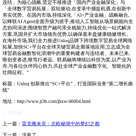
连结」为核心战略,坚定不移推进「国内产业金融深化」与
「全球数字贸易拓展」双轮驱动,在变革中捕捉机遇,在创新中
夯实优势。在国内市场,持续深化「AI+产业金融」战略融合,
以蜂联AI Agent全面升级为抓手,推动人工智能从场景赋能向生
态协同演进;围绕智慧产融司库全栈能力,持续优化一站式解决
方案,巩固并扩大市场领先优势,以确保基本盘健康稳健增长。
在海外市场,我们全力推进Unloq品牌下跨境数字贸易全球网络
拓展,加快SC+平台在全球关键贸易走廊落地应用,立志成为全
球贸易金融数智化浪潮中的重要构建者与连结者。未来已来,
唯创变者进,唯笃行者远。联易融将继续以科技为桨,以产业为
舟,与各位伙伴同心协力,共赴全球产业金融数字化、智能化的
壮阔征程。”
标题：Unloq 创新推出“SC+平台”，打造国际业务“第二增长曲
线”
地址：http://www.jt3b.com/jhxw/46004.html
心灵鸡汤：
上一篇：
雷克雅未克：北欧秘境中的梦幻之都
下一篇：没有了