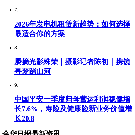
7、
2026年发电机租赁新趋势：如何选择
最适合你的方案
8、
屡摘光影殊荣｜摄影记者陈初｜携镜
寻梦踏山河
9、
中国平安一季度归母营运利润稳健增
长7.6%，寿险及健康险新业务价值增
长20.8
金华日报最新资讯