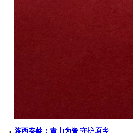
陕西秦岭：青山为脊 守护原乡