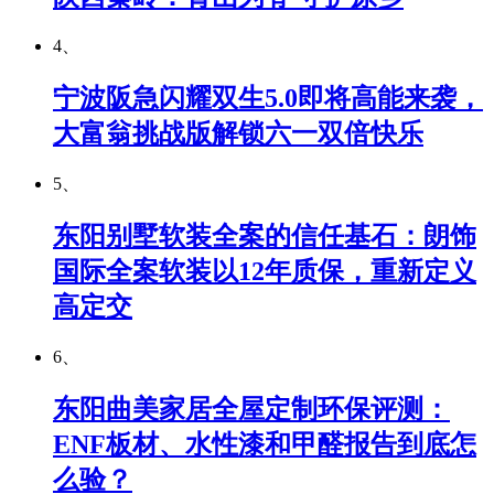
4、
宁波阪急闪耀双生5.0即将高能来袭，
大富翁挑战版解锁六一双倍快乐
5、
东阳别墅软装全案的信任基石：朗饰
国际全案软装以12年质保，重新定义
高定交
6、
东阳曲美家居全屋定制环保评测：
ENF板材、水性漆和甲醛报告到底怎
么验？