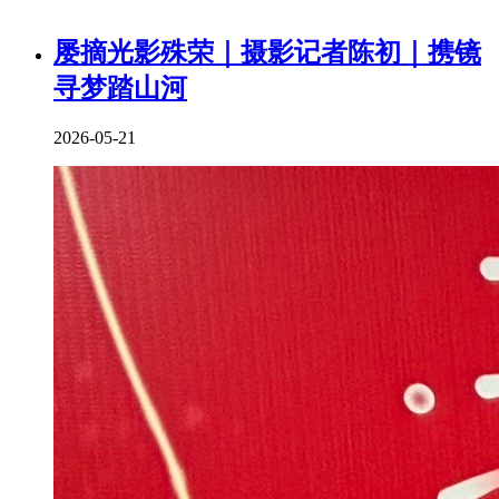
屡摘光影殊荣｜摄影记者陈初｜携镜
寻梦踏山河
2026-05-21