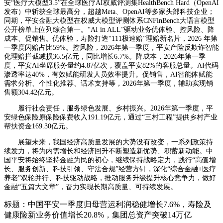
安“医疗大模型3.5”在全球医疗AI权威评测集HealthBench Hard（OpenAI
发布）中斩获全球最高分，超越Meta、OpenAI等多家头部科技企业；
同期，平安金融大模型在权威大模型评测体系CNFinBench大语言模型
公开榜单上位列综合第一。“AI in ALL”驱动业务优体验、控风险、降
成本、促销售。优体验，寿险打造“111极速赔”理赔新名片，2026 年第
一季度闪赔占比59%。控风险，2026年第一季度，平安产险反欺诈智能
化理赔拦截减损36.5亿元，同比增长6.7%。降成本，2026年第一季
度，平安AI坐席服务量约4.87亿次，覆盖平安82%的客服总量。AI代码
渗透率达40%，有效赋能研发人员效率提升。促销售，AI智能体赋能
需求分析、个性化推荐、话术支持等，2026年第一季度，辅助实现销
售额304.42亿元。
履行社会责任，服务绿色发展、乡村振兴。2026年第一季度，平
安绿色保险原保险保费收入191.19亿元，通过“三村工程”提供乡村产业
帮扶资金169.30亿元。
展望未来，我国经济高质量发展的大势没有改变，一系列政策持
续发力，将为内需增长和经济回升不断塑造新优势、积蓄新动能。中
国平安将始终坚持金融为民的初心，继续保持战略定力，践行“高值增
长、服务创新、科技引领、守法合规”经营方针，深化“综合金融+医疗
养老”双轮并行、科技驱动战略，推动服务升级提升核心竞争力，做好
金融“五篇大文章”，奋力实现长期高质量、可持续发展。
标题：中国平安一季度归母营运利润稳健增长7.6%，寿险及
健康险新业务价值增长20.8%，集团总资产突破14万亿