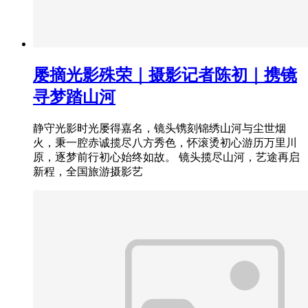
屡摘光影殊荣｜摄影记者陈初｜携镜
寻梦踏山河
静守光影时光屡得嘉名，镜头镌刻锦绣山河与尘世烟
火，秉一腔赤诚揽尽八方秀色，怀滚烫初心游历万里川
原，逐梦前行初心始终如故。 镜头揽尽山河，艺途再启
新程，全国旅游摄影艺