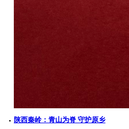
陕西秦岭：青山为脊 守护原乡