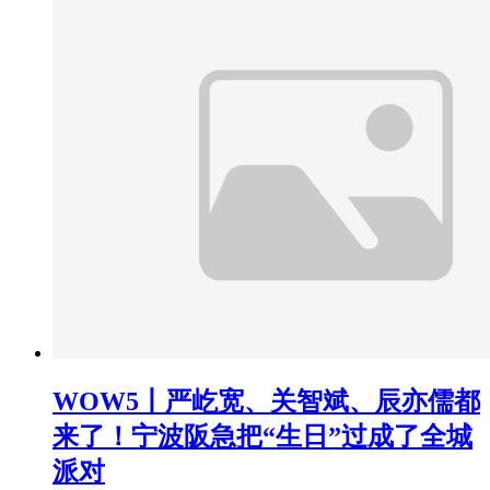
WOW5丨严屹宽、关智斌、辰亦儒都
来了！宁波阪急把“生日”过成了全城
派对