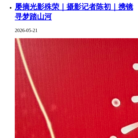
屡摘光影殊荣｜摄影记者陈初｜携镜
寻梦踏山河
2026-05-21