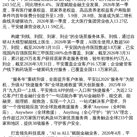
243.5亿元，同比增长6.4%。深度赋能金融主业发展。2026年第一季
度，享有医疗健康权益、居家养老权益、高品质养老权益客户寿险新
单件均首年保费分别提升至1.2倍、5.9倍、28.8倍。加速成为第二增长
曲线关键驱动力。2026年第一季度，北大医疗集团营业收入13.27亿
元，平安健康营业收入11.59亿元。
构建“到线、到院、到家、到企”的全场景服务体系。到线，通过自
研AI大模型赋能线上医生，2026年第一季度，AI医生使用人数超560
万。到院，截至2026年3月31日，平安国内合作医院数超3.8万家，已实
现国内百强医院和三甲医院100%合作覆盖。到家，截至2026年3月31
日，累计超29万名客户获得居家养老服务资格，较年初增长约5万人。
到企，截至2026年3月31日，平安覆盖企业客户16.5万家；企业健管客
户线下购药场景一键展码支付服务，已覆盖全国11.1万家药店。
“服务年”重磅升级，全面提升客户体验。平安以2026“服务年”为契
机，升级AI“快捷服务”和“全球急难救援”两大创新服务。2025年10
月“九九归一”上线，平安推出APP的统一入口和“快捷服务”，为近2.52
亿客户打造金融行业首个“一句话能办事”的AI金融助手，能交易、能
融资、能理赔、能救急，实现一个入口、一站式解决客户需求。升
级“一个按钮能应急”的全球急难救援服务，秉承“Anytime（全时响
应）、Anywhere（全球救援）、Anything（全心守护）”的“3A”理念，
合作超过20万家医疗机构及60万家优质服务商，服务触达全球233个国
家和地区，提供38项服务，守护客户安全。
打造领先科技底座，“AI in ALL”赋能金融业务。2026年4月，平