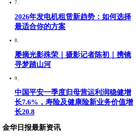
7、
2026年发电机租赁新趋势：如何选择
最适合你的方案
8、
屡摘光影殊荣｜摄影记者陈初｜携镜
寻梦踏山河
9、
中国平安一季度归母营运利润稳健增
长7.6%，寿险及健康险新业务价值增
长20.8
金华日报最新资讯