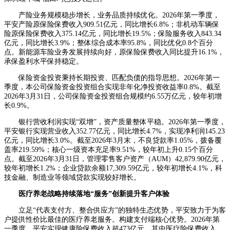
产险业务规模稳步增长，业务品质持续优化。2026年第一季度，
平安产险原保险保费收入909.51亿元，同比增长6.8%；非机动车辆保
险原保险保费收入375.14亿元，同比增长19.5%；保险服务收入843.34
亿元，同比增长3.9%；整体综合成本率95.8%，同比优化0.8个百分
点。新能源车险业务发展持续向好，原保险保费收入同比提升16.1%，
承保盈利水平保持稳定。
保险资金投资秉持长期投资、匹配负债的指导思想。2026年第一
季度，本公司保险资金投资组合实现非年化净投资收益率0.8%。截至
2026年3月31日，公司保险资金投资组合规模约6.55万亿元，较年初增
长0.9%。
银行营收利润实现“双增”，资产质量整体平稳。2026年第一季度，
平安银行实现营业收入352.77亿元，同比增长4.7%，实现净利润145.23
亿元，同比增长3.0%。截至2026年3月末，不良贷款率1.05%，拨备覆
盖率219.59%；核心一级资本充足率9.51%，较年初上升0.15个百分
点。截至2026年3月31日，管理零售客户资产（AUM）42,879.90亿元，
较年初增长1.2%；企业贷款余额17,309.59亿元，较年初增长4.1%，科
技金融、制造业等领域贷款实现较好增长。
医疗养老战略持续落地
“服务”创新提升客户体验
立足“代表支付方、整合供应方”的独特生态优势，平安致力于为客
户提供性价比最佳的医疗养老服务。构建支付端核心优势。2026年第
一季度，平安实现健康险保费收入超473亿元，其中医疗险保费收入