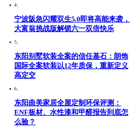
4、
宁波阪急闪耀双生5.0即将高能来袭，
大富翁挑战版解锁六一双倍快乐
5、
东阳别墅软装全案的信任基石：朗饰
国际全案软装以12年质保，重新定义
高定交
6、
东阳曲美家居全屋定制环保评测：
ENF板材、水性漆和甲醛报告到底怎
么验？