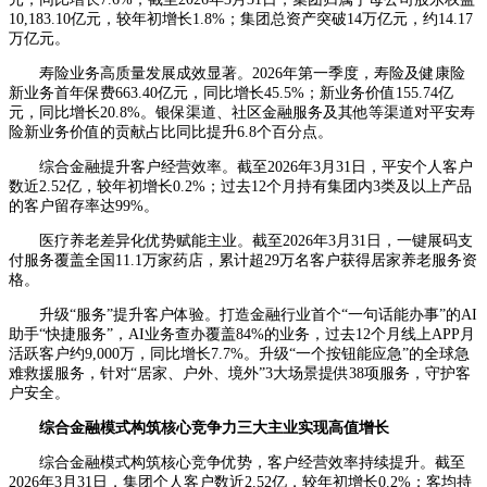
10,183.10亿元，较年初增长1.8%；集团总资产突破14万亿元，约14.17
万亿元。
寿险业务高质量发展成效显著。2026年第一季度，寿险及健康险
新业务首年保费663.40亿元，同比增长45.5%；新业务价值155.74亿
元，同比增长20.8%。银保渠道、社区金融服务及其他等渠道对平安寿
险新业务价值的贡献占比同比提升6.8个百分点。
综合金融提升客户经营效率。截至2026年3月31日，平安个人客户
数近2.52亿，较年初增长0.2%；过去12个月持有集团内3类及以上产品
的客户留存率达99%。
医疗养老差异化优势赋能主业。截至2026年3月31日，一键展码支
付服务覆盖全国11.1万家药店，累计超29万名客户获得居家养老服务资
格。
升级“服务”提升客户体验。打造金融行业首个“一句话能办事”的AI
助手“快捷服务”，AI业务查办覆盖84%的业务，过去12个月线上APP月
活跃客户约9,000万，同比增长7.7%。升级“一个按钮能应急”的全球急
难救援服务，针对“居家、户外、境外”3大场景提供38项服务，守护客
户安全。
综合金融模式构筑核心竞争力
三大主业实现高值增长
综合金融模式构筑核心竞争优势，客户经营效率持续提升。截至
2026年3月31日，集团个人客户数近2.52亿，较年初增长0.2%；客均持