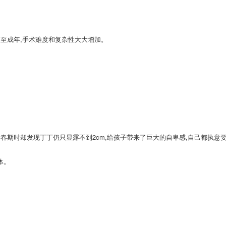
甚至成年,手术难度和复杂性大大增加。
青春期时却发现丁丁仍只显露不到2cm,给孩子带来了巨大的自卑感,自己都执意
体。