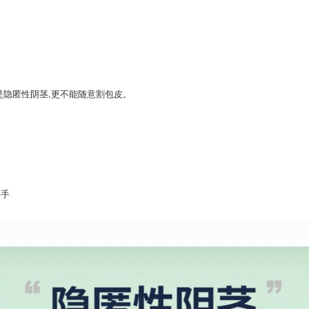
是隐匿性阴茎,更不能随意割包皮。
棘手