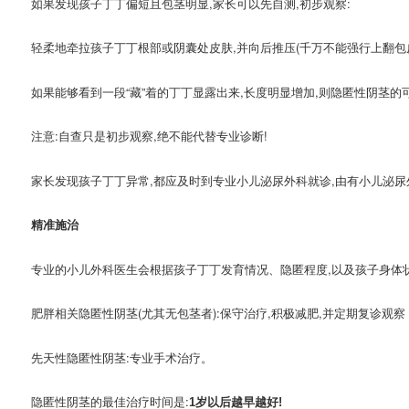
如果发现孩子丁丁偏短且包茎明显,家长可以先自测,初步观察:
轻柔地牵拉孩子丁丁根部或阴囊处皮肤,并向后推压(千万不能强行上翻包
如果能够看到一段“藏”着的丁丁显露出来,长度明显增加,则隐匿性阴茎的
注意:自查只是初步观察,绝不能代替专业诊断!
家长发现孩子丁丁异常,都应及时到专业小儿泌尿外科就诊,由有小儿泌尿
精准施治
专业的小儿外科医生会根据孩子丁丁发育情况、隐匿程度,以及孩子身体状
肥胖相关隐匿性阴茎(尤其无包茎者):保守治疗,积极减肥,并定期复诊观察
先天性隐匿性阴茎:专业手术治疗。
隐匿性阴茎的最佳治疗时间是:
1
岁以后越早越好!