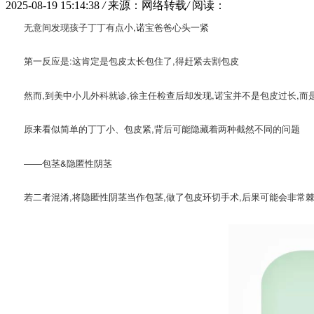
2025-08-19 15:14:38
/
来源：网络转载
/
阅读：
无意间发现孩子丁丁有点小,诺宝爸爸心头一紧
第一反应是:这肯定是包皮太长包住了,得赶紧去割包皮
然而,到美中小儿外科就诊,徐主任检查后却发现,诺宝并不是包皮过长,而
原来看似简单的丁丁小、包皮紧,背后可能隐藏着两种截然不同的问题
——包茎&隐匿性阴茎
若二者混淆,将隐匿性阴茎当作包茎,做了包皮环切手术,后果可能会非常