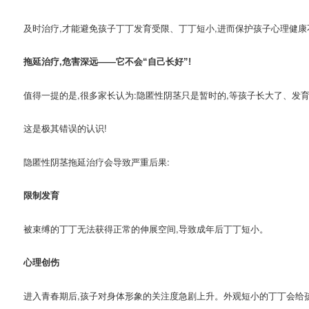
及时治疗,才能避免孩子丁丁发育受限、丁丁短小,进而保护孩子心理健康
拖延治疗,危害深远——它不会“自己长好”!
值得一提的是,很多家长认为:隐匿性阴茎只是暂时的,等孩子长大了、发
这是极其错误的认识!
隐匿性阴茎拖延治疗会导致严重后果:
限制发育
被束缚的丁丁无法获得正常的伸展空间,导致成年后丁丁短小。
心理创伤
进入青春期后,孩子对身体形象的关注度急剧上升。外观短小的丁丁会给