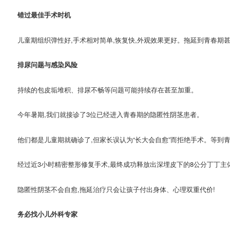
错过最佳手术时机
儿童期组织弹性好,手术相对简单,恢复快,外观效果更好。拖延到青春期
排尿问题与感染风险
持续的包皮垢堆积、排尿不畅等问题可能持续存在甚至加重。
今年暑期,我们就接诊了3位已经进入青春期的隐匿性阴茎患者。
他们都是儿童期就确诊了,但家长误认为“长大会自愈”而拒绝手术。等到
经过近3小时精密整形修复手术,最终成功释放出深埋皮下的8公分丁丁主
隐匿性阴茎不会自愈,拖延治疗只会让孩子付出身体、心理双重代价!
务必找小儿外科专家