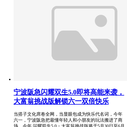
宁波阪急闪耀双生5.0即将高能来袭，
大富翁挑战版解锁六一双倍快乐
当搭子文化席卷全网，当显眼包成为快乐代名词，今年
六一，宁波阪急把最懂年轻人和小朋友的玩法搬进了商
场。今年 闪耀双生5.0・大富翁挑战版将于5月30日至6月