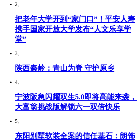
2、
把老年大学开到“家门口”！平安人寿
携手国家开放大学发布“人文乐享学
堂”
3、
陕西秦岭：青山为脊 守护原乡
4、
宁波阪急闪耀双生5.0即将高能来袭，
大富翁挑战版解锁六一双倍快乐
5、
东阳别墅软装全案的信任基石：朗饰