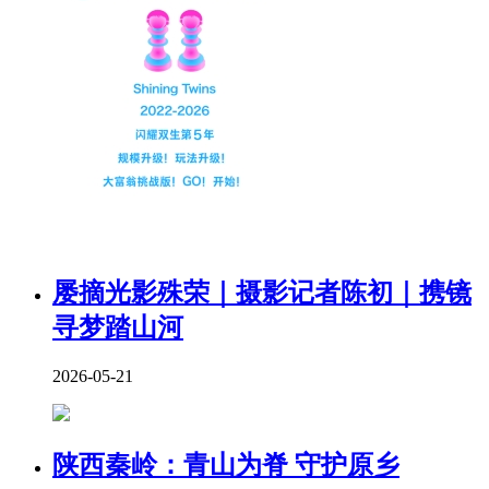
屡摘光影殊荣｜摄影记者陈初｜携镜
寻梦踏山河
2026-05-21
陕西秦岭：青山为脊 守护原乡