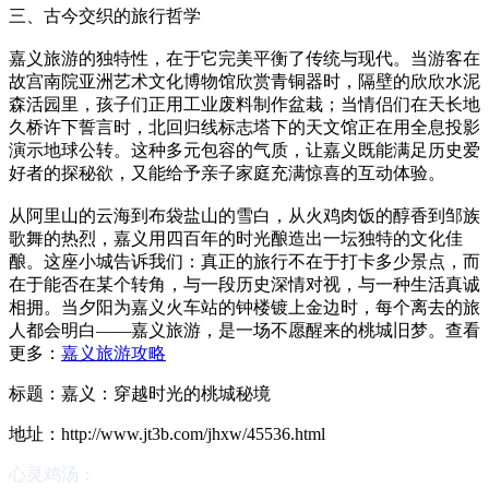
三、古今交织的旅行哲学
嘉义旅游的独特性，在于它完美平衡了传统与现代。当游客在
故宫南院亚洲艺术文化博物馆欣赏青铜器时，隔壁的欣欣水泥
森活园里，孩子们正用工业废料制作盆栽；当情侣们在天长地
久桥许下誓言时，北回归线标志塔下的天文馆正在用全息投影
演示地球公转。这种多元包容的气质，让嘉义既能满足历史爱
好者的探秘欲，又能给予亲子家庭充满惊喜的互动体验。
从阿里山的云海到布袋盐山的雪白，从火鸡肉饭的醇香到邹族
歌舞的热烈，嘉义用四百年的时光酿造出一坛独特的文化佳
酿。这座小城告诉我们：真正的旅行不在于打卡多少景点，而
在于能否在某个转角，与一段历史深情对视，与一种生活真诚
相拥。当夕阳为嘉义火车站的钟楼镀上金边时，每个离去的旅
人都会明白——嘉义旅游，是一场不愿醒来的桃城旧梦。查看
更多：
嘉义旅游攻略
标题：嘉义：穿越时光的桃城秘境
地址：http://www.jt3b.com/jhxw/45536.html
心灵鸡汤：