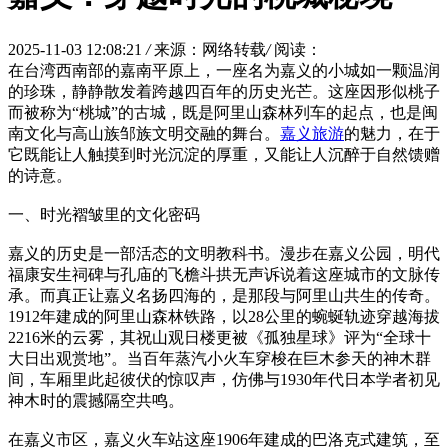
2025-11-03 12:08:21
/
来源：网络转载
/
阅读：
在台湾西南部的嘉南平原上，一座名为嘉义的小城如一颗温润
的珍珠，静静散发着跨越四百年的历史光芒。这座因形似桃子
而被称为“桃城”的古城，既是阿里山森林列车的起点，也是闽
南文化与高山族邹族文明交融的舞台。
嘉义旅游
的魅力，在于
它既能让人触摸到时光沉淀的厚重，又能让人沉醉于自然馈赠
的诗意。
一、时光褶皱里的文化密码
嘉义的历史是一部活态的文明教科书。漫步在嘉义公园，明代
福康安生祠碑与孔庙的飞檐斗拱无声诉说着这座城市的文脉传
承。而真正让嘉义名扬四海的，是那段与阿里山共生的传奇。
1912年建成的阿里山森林铁路，以28公里的蜿蜒轨迹穿越海拔
2216米的云雾，其祝山观日楼更被《孤独星球》评为“全球十
大日出观赏地”。当百年蒸汽小火车穿梭在巨木参天的神木群
间，车厢里此起彼伏的惊叹声，仿佛与1930年代日本学者初见
神木时的震撼隔空共鸣。
在嘉义市区，嘉义火车站这座1906年建成的巴洛克式建筑，至