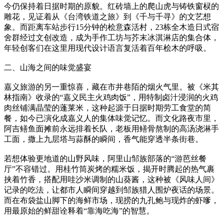
今仍保持着日据时期的原貌。红砖墙上的爬山虎与铸铁窗棂的
雕花，见证着从《台湾铁道之旅》到《千与千寻》的文艺想
象。而距离车站步行15分钟的桧意森活村，23栋全木造日式宿
舍群经过文创改造，成为手作工坊与芥末冰淇淋店的集合体，
年轻创客们在这里用现代设计语言复活着百年桧木的呼吸。
二、山海之间的味觉盛宴
嘉义旅游的另一重惊喜，藏在市井巷陌的烟火气里。被《米其
林指南》收录的“嘉义民主火鸡肉饭”，用特制卤汁浸润的火鸡
肉丝铺满晶莹的蓬莱米，这种起源于日据时期劳工食堂的简
餐，如今已演化成嘉义人的集体味觉记忆。而文化路夜市里，
阿吉鳝鱼面摊前永远排着长队，老板用鳝骨熬制的高汤浇淋手
工面，撒上九层塔与蒜酥的瞬间，香气能穿透半条街巷。
若想体验更地道的山野风味，阿里山邹族部落的“游芭丝餐
厅”不容错过。用桂竹筒炭烤的糯米饭，揭开时腾起的热气裹
挟着竹香，搭配用哇沙米调制的山葵酱，这种被《风味人间》
记录的吃法，让都市人瞬间穿越到邹族猎人围炉夜话的场景。
而在布袋盐山脚下的海鲜市场，现捞的九孔鲍与现炸的虾嗲，
用最原始的鲜甜诠释着“靠海吃海”的智慧。