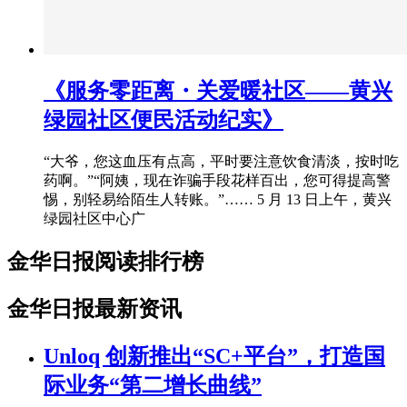
《服务零距离・关爱暖社区——黄兴
绿园社区便民活动纪实》
“大爷，您这血压有点高，平时要注意饮食清淡，按时吃
药啊。”“阿姨，现在诈骗手段花样百出，您可得提高警
惕，别轻易给陌生人转账。”…… 5 月 13 日上午，黄兴
绿园社区中心广
金华日报阅读排行榜
金华日报最新资讯
Unloq 创新推出“SC+平台”，打造国
际业务“第二增长曲线”