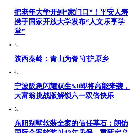
把老年大学开到“家门口”！平安人寿
携手国家开放大学发布“人文乐享学
堂”
3、
陕西秦岭：青山为脊 守护原乡
4、
宁波阪急闪耀双生5.0即将高能来袭，
大富翁挑战版解锁六一双倍快乐
5、
东阳别墅软装全案的信任基石：朗饰
国际全案软装以12年质保，重新定义