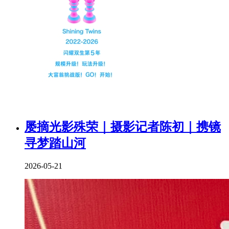
屡摘光影殊荣｜摄影记者陈初｜携镜
寻梦踏山河
2026-05-21