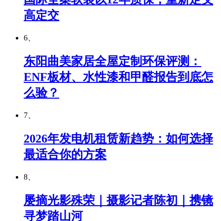
高定交
6、
东阳曲美家居全屋定制环保评测：
ENF板材、水性漆和甲醛报告到底怎
么验？
7、
2026年发电机租赁新趋势：如何选择
最适合你的方案
8、
屡摘光影殊荣｜摄影记者陈初｜携镜
寻梦踏山河