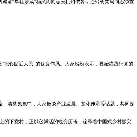
年亲切邀请“草鞋亲戚”杨奕周同志去杭州做客，还给杨奕周同志添置
及“把心贴近人民”的优良作风。大家纷纷表示，要始终践行党的
流。清茶氤氲中，大家畅谈产业发展、文化传承等话题，共同探
点上的下党村，正以它鲜活的蜕变历程，诠释着中国式乡村振兴