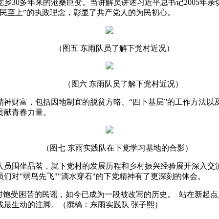
乡30多年来的沧桑巨变。当讲解员讲述
习
近
平
总
书记
2005
人民至上”的执政理念，彰显了共产党人的为民初心。
（图五 东雨队员了解下党村近况）
（图六 东雨队员了解下党村近况）
精神财富，包括因地制宜的脱贫方略、“四下基层”的工作方法以
贡献青春力量。
（图七 东雨实践队在下党学
习
基地的合影）
人员围坐品茗，就下党村的发展历程和乡村振兴经验展开深入交
们对"弱鸟先飞""滴水穿石"的下党精神有了更深刻的体会。
村饱受困苦的民谣，如今已成为一段被改写的历史。 站在新起
线最生动的注脚。
（撰稿：东雨实践队 张子熙）