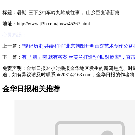
标题：暑期“三下乡”|车岭九岭成往事， 山乡巨变谱新篇
地址：http://www.jt3b.com/jhxw/45267.html
心灵鸡汤：
上一篇：
“铭记历史 共绘和平”北京朝阳开明画院艺术创作公
下一篇：
有 「肌」需 就有答案 丝芙兰打造“护肤对策库”，
免责声明：金华日报24小时播报金华地区发生的新闻焦点、
途，如有异议请及时联系btr2031@163.com，金华日报的作
金华日报相关推荐