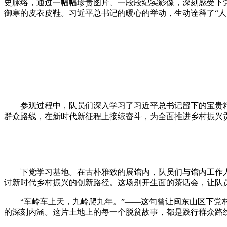
史脉络，通过一幅幅珍贵图片、一段段纪实影像，深刻感受下党
御寒的皮衣皮鞋。
习
近
平
总
书记
的暖心的举动，生动诠释了“
参观过程中，队员们深入学
习
了
习
近
平
总
书记
留下的宝贵
群众路线，在新时代新征程上接续奋斗，为全面推进乡村振兴
下党学
习
基地。在古朴雅致的展馆内，队员们与馆内工作
讨新时代乡村振兴的创新路径。这场别开生面的茶话会，让队员
“车岭车上天，九岭爬九年。”——这句曾让闽东山区下党
的深刻内涵。这片土地上的每一个脱贫故事，都是践行群众路