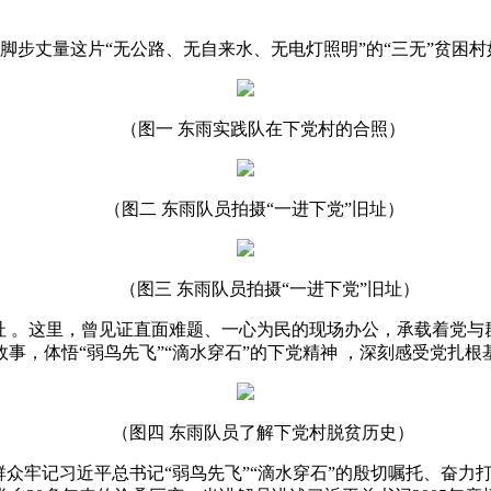
，用脚步丈量这片“无公路、无自来水、无电灯照明”的“三无”贫困
（图一 东雨实践队在下党村的合照）
（图二 东雨队员拍摄“一进下党”旧址）
（图三 东雨队员拍摄“一进下党”旧址）
址 。这里，曾见证直面难题、一心为民的现场办公，承载着党
事，体悟“弱鸟先飞”“滴水穿石”的下党精神 ，深刻感受党扎根
（图四 东雨队员了解下党村脱贫历史）
群众牢记
习
近
平
总
书记
“弱鸟先飞”“滴水穿石”的殷切嘱托、奋