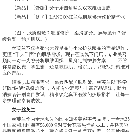
【新品】【舒缓】分子乐园角鲨烷双效维稳面膜
【新品】【修护】LANCOME兰蔻肌底焕活修护精华水
（图： 肤质粗糙？细腻修护，柔滑加分。屏障脆弱？舒
缓强韧，稳护肌底。）
丝芙兰不仅有整合大牌星品与小众护肤臻品的产品矩阵，
更懂 “千人千面” 的肌肤需求。现在莅临线下门店，专业美容
顾问一对一为您分析肌肤困扰，量身定制护肤方案 —— 不管
你是熬夜党、学生党，还是敏感肌、暗沉肌，都能找到精准对
应的产品。
瞄准肌肤精准需求，高效匹配护肤对策。丝芙兰以“科学
矩阵”破解“选择难题”，依托专业洞察与丰富产品矩阵，助力
消费者告别盲目尝试，精准锁定真正有效的护肤搭档，让每一
步护理都卓有成效。
关于丝芙兰
丝芙兰作为全球领先的国际知名美容零售品牌，于全球35
个国家和地区拥有56,000名对美妆充满热情的员工，并将美容
品牌和顾客联系起来，建立极具活力的美丽社群。丝芙兰拥有