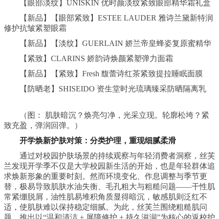
【眼部淡纹】UNISKIN 优时颜淡纹紧致眼部精华霜礼盒
【新品】【眼部紧致】ESTEE LAUDER 雅诗兰黛新特润
修护抗皱紧塑眼霜
【新品】【淡纹】GUERLAIN 娇兰帝皇蜂姿复原蜜精华
【紧致】CLARINS 娇韵诗焕颜紧塑弹力面霜
【新品】【紧致】Fresh 馥蕾诗红茶紧致提拉睡眠面膜
【防晒老】SHISEIDO 资生堂时光琉璃臻采防晒隔离乳
（图： 肌肤暗沉？焕亮匀净，光采立现。轮廓松垮？紧
致充盈，弹润回弹。）
开学焕新
护肤
对策：
分类护理
，重现细腻柔滑
通过对校园护肤场景的持续观察与年轻消费者洞察，丝芙
兰发现开学季不仅是大学校园新生活的开始，也是年轻群体追
求焕新形象的重要时刻。然而环境变化、作息调整与季节更
替，极易导致肌肤水油失衡、毛孔粗大与粗糙问题——干性肌
常紧绷脱屑，油性肌易堆积角质显得暗沉，敏感肌则泛红不
适，使肌肤难以保持稳定细腻。为此，丝芙兰围绕粗糙肌问
题，推出以“温和清洁 + 屏障修护 + 持久滋润”为核心的返校护