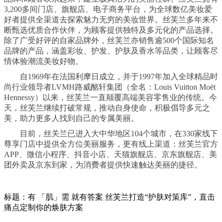
3,200多间门店、旗舰店、电子商务平台，为全球数亿美妆爱
好者提供全渠道去探索魅力无穷的美妆世界。丝芙兰多年来不
断甄选优质合作伙伴，为顾客提供独特及多元化的产品选择。
除了广受好评的自家品牌外，丝芙兰亦销售逾500个国际知名
品牌的产品，涵盖彩妆、护发、护肤及香水等品类，让顾客尽
情体验潮流美妆好物。
自1969年在法国利摩日成立，并于1997年加入全球精品时
尚行业领导者LVMH路威酩轩集团（全名：Louis Vuitton Moët
Hennessy）以来，丝芙兰一直颠覆高端美容零售业的传统。今
天，丝芙兰继续打破常规，推动自身使命，积极倡导多元之
美，助力更多人找到自己的专属美丽。
目前，丝关兰已进入大中华地区104个城市，在330家线下
尊享门店中提供全方位美丽服务，更有线上渠道：丝芙兰官方
APP、微信小程序、抖音小店、天猫旗舰店、京东旗舰店、美
团外卖及京东到家，为消费者提供快速触达美丽的捷径。
标题：有 「肌」需 就有答案 丝芙兰打造“护肤对策库”，直击
痛点定制你的焕肤方案