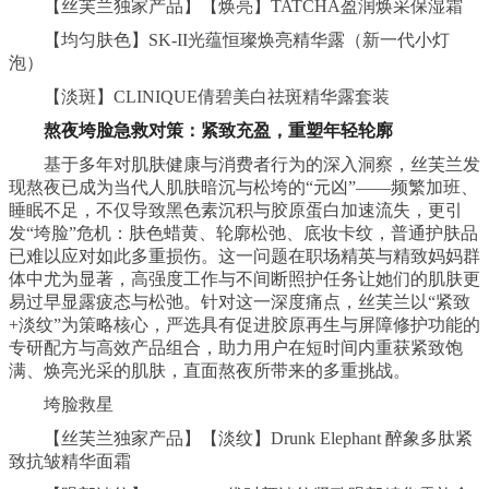
【丝芙兰独家产品】【焕亮】TATCHA盈润焕采保湿霜
【均匀肤色】SK-II光蕴恒璨焕亮精华露（新一代小灯
泡）
【淡斑】CLINIQUE倩碧美白祛斑精华露套装
熬夜垮脸
急救
对策：
紧致
充盈
，重塑年轻轮廓
基于多年对肌肤健康与消费者行为的深入洞察，丝芙兰发
现熬夜已成为当代人肌肤暗沉与松垮的“元凶”——频繁加班、
睡眠不足，不仅导致黑色素沉积与胶原蛋白加速流失，更引
发“垮脸”危机：肤色蜡黄、轮廓松弛、底妆卡纹，普通护肤品
已难以应对如此多重损伤。这一问题在职场精英与精致妈妈群
体中尤为显著，高强度工作与不间断照护任务让她们的肌肤更
易过早显露疲态与松弛。针对这一深度痛点，丝芙兰以“紧致
+淡纹”为策略核心，严选具有促进胶原再生与屏障修护功能的
专研配方与高效产品组合，助力用户在短时间内重获紧致饱
满、焕亮光采的肌肤，直面熬夜所带来的多重挑战。
垮脸救星
【丝芙兰独家产品】【淡纹】Drunk Elephant 醉象多肽紧
致抗皱精华面霜