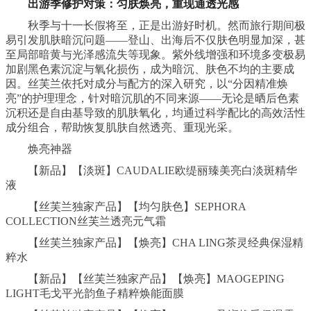
出游
季
修护对策：
匀肤
焕亮，重现通透光感
秋季与十一长假将至，正是出游好时机。然而旅行期间极
易引发肌肤暗沉问题——登山、出海后不仅肤色明显加深，甚
至局部暗黄与光泽感流失等现象。紫外线增强和环境多变极易
加剧黑色素沉淀与氧化损伤，成为暗沉、肤色不均的主要成
因。丝芙兰依托对成分与配方的深入研究，以“分因精准焕
亮”的护理理念，针对暗沉肌的不同来源——无论是晒后色素
沉积还是自由基导致的肌肤氧化，均通过科学配比的高效活性
成分组合，帮助恢复肌肤自然透亮、重现光采。
焕亮神器
【新品】【淡斑】CAUDALIE欧缇丽臻美亮白淡斑精华
液
【丝芙兰独家产品】【均匀肤色】SEPHORA
COLLECTION丝芙兰透亮元气霜
【丝芙兰独家产品】【焕亮】CHA LING茶灵经典保湿精
粹水
【新品】【丝芙兰独家产品】【焕亮】MAOGEPING
LIGHT毛戈平光韵鱼子精粹焕能面膜