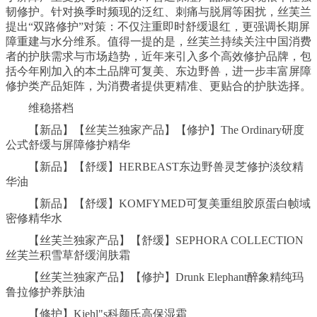
韧修护。针对换季时频现的泛红、刺痛与脱屑等困扰，丝芙兰
提出“双路修护”对策：不仅注重即时舒缓退红，更强调长期屏
障重建与水分维系。值得一提的是，丝芙兰持续关注中国消费
者的护肤需求与市场趋势，近年来引入多个高效修护品牌，包
括今年刚加入的本土品牌可复美、东边野兽，进一步丰富屏障
修护类产品矩阵，为消费者提供更精准、更贴合的护肤选择。
维稳搭档
【新品】【丝芙兰独家产品】【修护】The Ordinary研度
公式舒缓与屏障修护精华
【新品】【舒缓】HERBEAST东边野兽灵芝修护淡纹精
华油
【新品】【舒缓】KOMFYMED可复美重组胶原蛋白帧域
密修精华水
【丝芙兰独家产品】【舒缓】SEPHORA COLLECTION
丝芙兰积雪草舒缓润肤霜
【丝芙兰独家产品】【修护】Drunk Elephant醉象精纯玛
鲁拉修护养肤油
【修护】Kiehl"s科颜氏高保湿霜