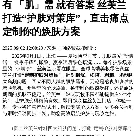
有 「肌」需 就有答案 丝芙兰
打造“护肤对策库”，直击痛点
定制你的焕肤方案
2025-09-02 12:08:23
/
来源：网络转载
/
阅读：
2025年9月1日，上海 —— 夏秋换季时节，肌肤最爱“闹情
绪”！换季干痒到抓脸、夏季晒后肤色暗沉…… 每个护肤场景
里的 “小崩溃”，丝芙兰都看在眼里。全球高端美妆零售商丝
芙兰打造
“定制护肤对策库”
，针对
暗沉、松垮、粗糙、脆弱
四
大高频问题，回应不同人群的肌肤需求。无论是熬夜加班后的
垮脸危机、开学季的护肤焕新、换季时的敏感泛红，还是旅途
期间的肌肤不稳定，丝芙兰一站式玩妆乐园都能提供专业“对
策”，让护肤变得精简有效。即日起亲临丝芙兰门店，体验一
对一专业咨询与产品试用，解锁专属护肤方案。更多会员福利
与限时活动同步上线，助您高效启航护肤与玩妆之旅。
(图：丝芙兰针对四大肌肤问题，打造“定制护肤对策库”)