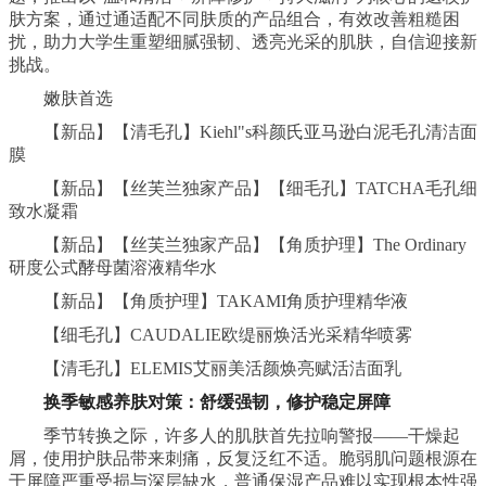
肤方案，通过通适配不同肤质的产品组合，有效改善粗糙困
扰，助力大学生重塑细腻强韧、透亮光采的肌肤，自信迎接新
挑战。
嫩肤首选
【新品】【清毛孔】Kiehl"s科颜氏亚马逊白泥毛孔清洁面
膜
【新品】【丝芙兰独家产品】【细毛孔】TATCHA毛孔细
致水凝霜
【新品】【丝芙兰独家产品】【角质护理】The Ordinary
研度公式酵母菌溶液精华水
【新品】【角质护理】TAKAMI角质护理精华液
【细毛孔】CAUDALIE欧缇丽焕活光采精华喷雾
【清毛孔】ELEMIS艾丽美活颜焕亮赋活洁面乳
换季敏感
养肤
对策：舒缓强韧，修护
稳定
屏障
季节转换之际，许多人的肌肤首先拉响警报——干燥起
屑，使用护肤品带来刺痛，反复泛红不适。脆弱肌问题根源在
于屏障严重受损与深层缺水，普通保湿产品难以实现根本性强