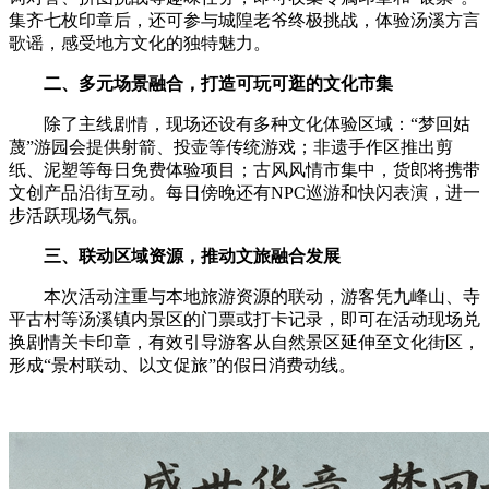
集齐七枚印章后，还可参与城隍老爷终极挑战，体验汤溪方言
歌谣，感受地方文化的独特魅力。
二、多元场景融合，打造可玩可逛的文化市集
除了主线剧情，现场还设有多种文化体验区域：“梦回姑
蔑”游园会提供射箭、投壶等传统游戏；非遗手作区推出剪
纸、泥塑等每日免费体验项目；古风风情市集中，货郎将携带
文创产品沿街互动。每日傍晚还有NPC巡游和快闪表演，进一
步活跃现场气氛。
三、联动区域资源，推动文旅融合发展
本次活动注重与本地旅游资源的联动，游客凭九峰山、寺
平古村等汤溪镇内景区的门票或打卡记录，即可在活动现场兑
换剧情关卡印章，有效引导游客从自然景区延伸至文化街区，
形成“景村联动、以文促旅”的假日消费动线。