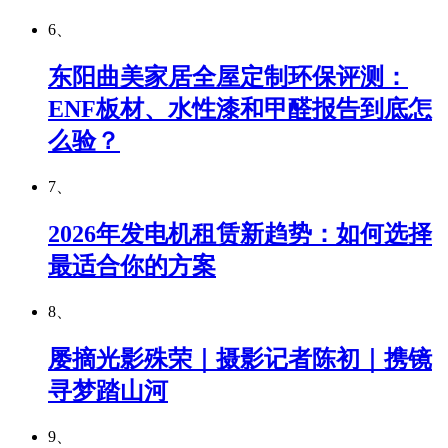
6、
东阳曲美家居全屋定制环保评测：
ENF板材、水性漆和甲醛报告到底怎
么验？
7、
2026年发电机租赁新趋势：如何选择
最适合你的方案
8、
屡摘光影殊荣｜摄影记者陈初｜携镜
寻梦踏山河
9、