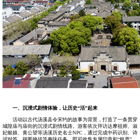
一、沉浸式剧情体验，让历史“活”起来
活动以古代汤溪县令宋约的故事为背景，打造了一条贯穿
城隍庙与庙街的沉浸式剧情线路。游客依次拜访达摩祖师、淑
妃银娘、黄公望等汤溪历史名士NPC，通过完成中药识别、诗
词对答、拼图挑战等趣味任务，即可收集专属印章和“银票”。