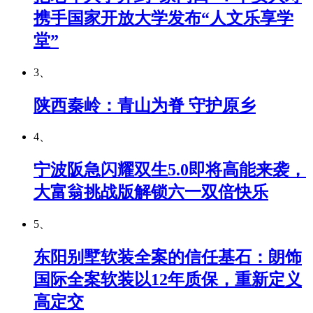
携手国家开放大学发布“人文乐享学
堂”
3、
陕西秦岭：青山为脊 守护原乡
4、
宁波阪急闪耀双生5.0即将高能来袭，
大富翁挑战版解锁六一双倍快乐
5、
东阳别墅软装全案的信任基石：朗饰
国际全案软装以12年质保，重新定义
高定交