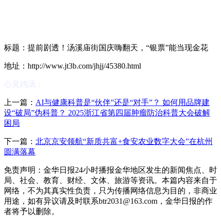
标题：提前剧透！汤溪庙街国庆嗨翻天，“银票”能当现金花
地址：http://www.jt3b.com/jhjj/45380.html
心灵鸡汤：
上一篇：
AI与健康科普是“伙伴”还是“对手”？ 如何用品牌建
设“破局”伪科普？ 2025浙江省第四届肿瘤防治科普大会破解
困局
下一篇：
北京京安领航“新质共富+食安农业数字大会”在杭州
圆满落幕
免责声明：金华日报24小时播报金华地区发生的新闻焦点、时
局、社会、教育、财经、文体、旅游等资讯。本篇内容来自于
网络，不为其真实性负责，只为传播网络信息为目的，非商业
用途，如有异议请及时联系btr2031@163.com，金华日报的作
者将予以删除。