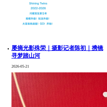
屡摘光影殊荣｜摄影记者陈初｜携镜
寻梦踏山河
2026-05-21