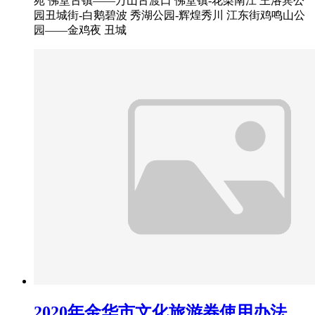
苑 佛堂古镇——万山古渡口 佛堂镇-花梨南江 王洛宾公
园丑城街-白鹅碧波 秀湖公园-辉煌秀川 江东街鸡鸣山公
园——金鸡夜 丑城
2020年金华市文化旅游券使用办法